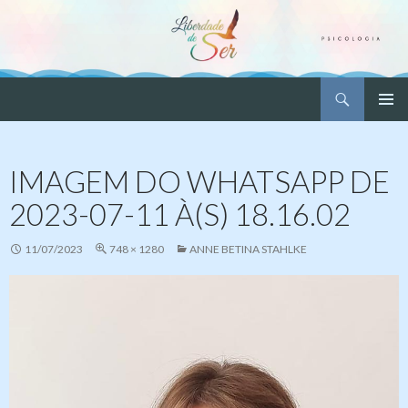
Pesquisar
Liberdade de Ser – Psicologia
PULAR
MENU
PARA
PRINCI
O
IMAGEM DO WHATSAPP DE
CONTEÚDO
2023-07-11 À(S) 18.16.02
11/07/2023
748 × 1280
ANNE BETINA STAHLKE