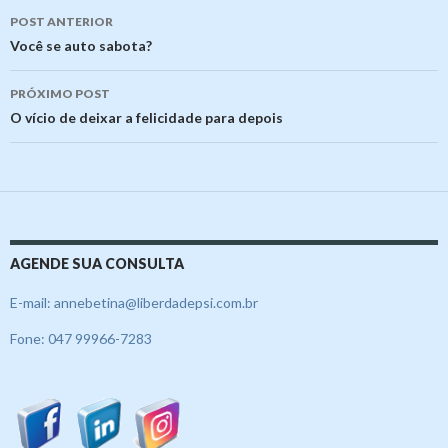
Navegação
POST ANTERIOR
de
Você se auto sabota?
posts
PRÓXIMO POST
O vício de deixar a felicidade para depois
AGENDE SUA CONSULTA
E-mail: annebetina@liberdadepsi.com.br
Fone: 047 99966-7283