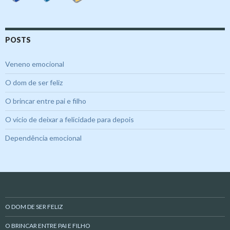
POSTS
Veneno emocional
O dom de ser feliz
O brincar entre pai e filho
O vício de deixar a felicidade para depois
Dependência emocional
O DOM DE SER FELIZ
O BRINCAR ENTRE PAI E FILHO