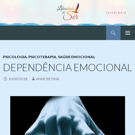
Pesquisar
Liberdade de Ser – Psicologia
PULAR
MENU
PARA
PRINCI
O
CONTEÚDO
PSICOLOGIA
,
PSICOTERAPIA
,
SAÚDE EMOCIONAL
DEPENDÊNCIA EMOCIONAL
10/03/2018
ANNE BETINA