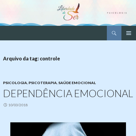
Pesquisar
Liberdade de Ser – Psicologia
PULAR
MENU
PARA
PRINCI
O
CONTEÚDO
Arquivo da tag: controle
PSICOLOGIA
,
PSICOTERAPIA
,
SAÚDE EMOCIONAL
DEPENDÊNCIA EMOCIONAL
10/03/2018