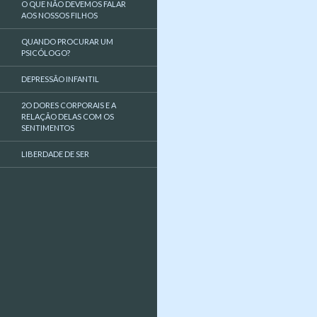
O QUE NÃO DEVEMOS FALAR
AOS NOSSOS FILHOS
QUANDO PROCURAR UM
PSICÓLOGO?
DEPRESSÃO INFANTIL
2O DORES CORPORAIS E A
RELAÇÃO DELAS COM OS
SENTIMENTOS
LIBERDADE DE SER