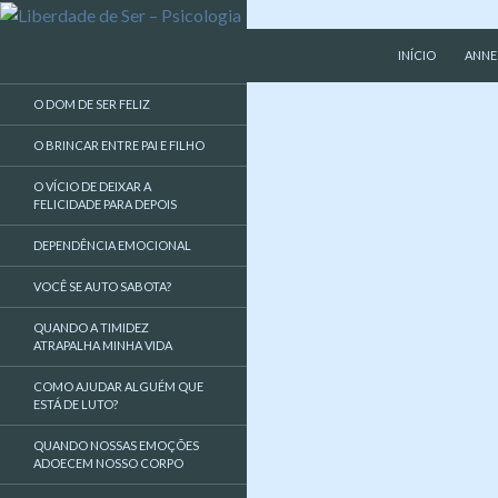
PULAR PARA O 
Pesquisar
Liberdade de Ser – Psicologia
INÍCIO
ANNE
Psicologa, psicologia, EMDR,
O DOM DE SER FELIZ
liberdade de ser
O BRINCAR ENTRE PAI E FILHO
O VÍCIO DE DEIXAR A
FELICIDADE PARA DEPOIS
DEPENDÊNCIA EMOCIONAL
VOCÊ SE AUTO SABOTA?
QUANDO A TIMIDEZ
ATRAPALHA MINHA VIDA
COMO AJUDAR ALGUÉM QUE
ESTÁ DE LUTO?
QUANDO NOSSAS EMOÇÕES
ADOECEM NOSSO CORPO