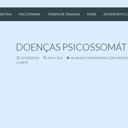
CONTEÚDO
 BETINA
PSICOTERAPIA
TERAPIA DE TRAUMAS
EMDR
ATENDIMENTO O
DOENÇAS PSICOSSOMÁT
22/09/2016
264 × 333
QUANDO NOSSAS EMOÇÕES ADOE
CORPO