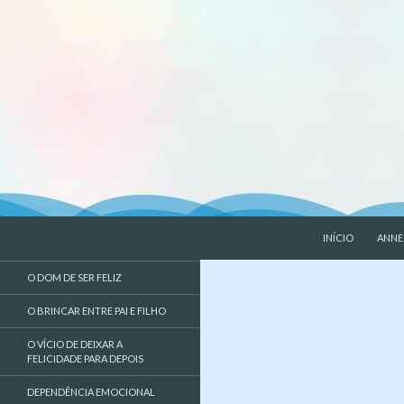
PULAR PARA O 
Pesquisar
Liberdade de Ser – Psicologia
INÍCIO
ANNE
Psicologa, psicologia, EMDR,
O DOM DE SER FELIZ
liberdade de ser
O BRINCAR ENTRE PAI E FILHO
O VÍCIO DE DEIXAR A
FELICIDADE PARA DEPOIS
DEPENDÊNCIA EMOCIONAL