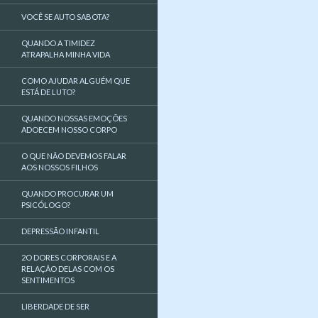
VOCÊ SE AUTO SABOTA?
QUANDO A TIMIDEZ
ATRAPALHA MINHA VIDA
COMO AJUDAR ALGUÉM QUE
ESTÁ DE LUTO?
QUANDO NOSSAS EMOÇÕES
ADOECEM NOSSO CORPO
O QUE NÃO DEVEMOS FALAR
AOS NOSSOS FILHOS
QUANDO PROCURAR UM
PSICÓLOGO?
DEPRESSÃO INFANTIL
2O DORES CORPORAIS E A
RELAÇÃO DELAS COM OS
SENTIMENTOS
LIBERDADE DE SER