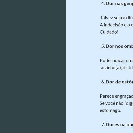
Dor nas gen
Talvez seja a di
A indecisão e o 
Cuidado!
Dor nos omb
Pode indicar um
sozinho(a), dist
Dor de est
Parece engraçado
Se você não “dig
estômago.
Dores na par