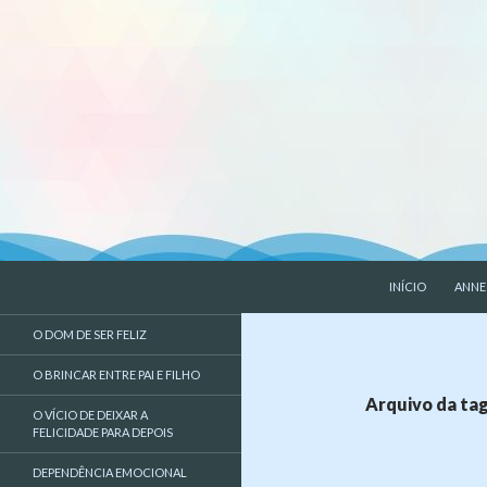
PULAR PARA O 
Pesquisar
Liberdade de Ser – Psicologia
INÍCIO
ANNE
Psicologa, psicologia, EMDR,
O DOM DE SER FELIZ
liberdade de ser
O BRINCAR ENTRE PAI E FILHO
Arquivo da tag
O VÍCIO DE DEIXAR A
FELICIDADE PARA DEPOIS
DEPENDÊNCIA EMOCIONAL