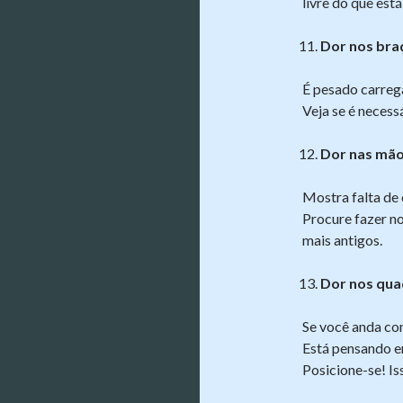
livre do que est
Dor nos bra
É pesado carreg
Veja se é necess
Dor nas mão
Mostra falta de
Procure fazer no
mais antigos.
Dor nos qua
Se você anda com
Está pensando e
Posicione-se! Iss