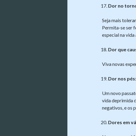
Dor no torn
Seja mais toler
Permita-se ser f
especial na vid
Dor que caus
Viva novas exper
Dor nos pés
Um novo passate
vida deprimida 
negativos, e os p
Dores em vá