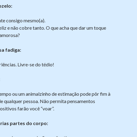
ozelo:
ante consigo mesmo(a).
eliz e não cobre tanto. O que acha que dar um toque
a amorosa?
a fadiga:
iências. Livre-se do tédio!
:
mpo ou um animalzinho de estimação pode pôr fim à
de qualquer pessoa. Não permita pensamentos
ositivos farão você “voar”.
rias partes do corpo: