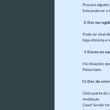
Procure alguém 
Este pode ser o 
Dor na regi
Pode ser sinal d
Seja otimista e r
Dores no sac
Há situações que
Pense bem.
Dor de coto
Outra parte do c
mudanças.
Ouse! Se não for