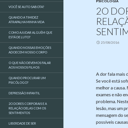
PSICOLOGIA
VOCÊ SE AUTO SABOTA?
2O DOR
QUANDO A TIMIDEZ
RELAÇ
ATRAPALHA MINHA VIDA
SENTI
COMO AJUDAR ALGUÉM QUE
ESTÁ DE LUTO?
25/08/2016
QUANDO NOSSAS EMOÇÕES
ADOECEM NOSSO CORPO
O QUE NÃO DEVEMOS FALAR
AOS NOSSOS FILHOS
A dor fala mais 
QUANDO PROCURAR UM
Se você está sof
PSICÓLOGO?
melhor a causa.
DEPRESSÃO INFANTIL
exames e não enc
problema. Neste
2O DORES CORPORAIS E A
lesão, mas um p
RELAÇÃO DELAS COM OS
SENTIMENTOS
mensagem do seu 
possíveis causa
LIBERDADE DE SER