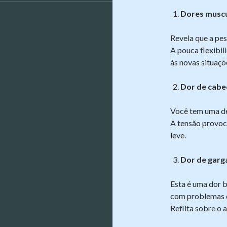
Dores muscu
Revela que a pe
A pouca flexibil
às novas situaçõ
Dor de cabe
Você tem uma de
A tensão provoca
leve.
Dor de garg
Esta é uma dor 
com problemas de
Reflita sobre o 