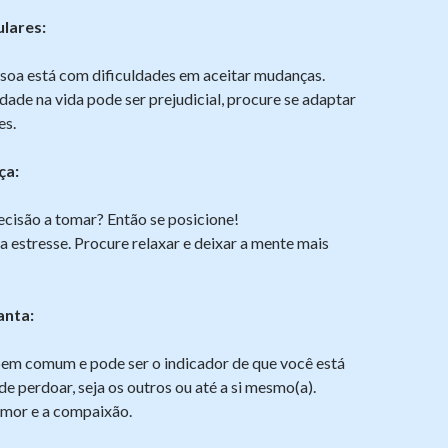
lares:
ssoa está com dificuldades em aceitar mudanças.
idade na vida pode ser prejudicial, procure se adaptar
es.
ça:
cisão a tomar? Então se posicione!
 estresse. Procure relaxar e deixar a mente mais
anta:
bem comum e pode ser o indicador de que você está
 perdoar, seja os outros ou até a si mesmo(a).
amor e a compaixão.