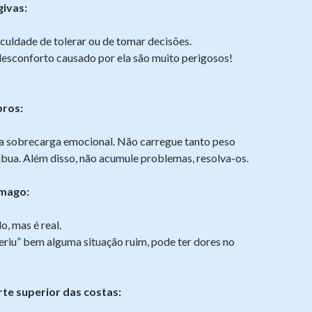
givas:
ficuldade de tolerar ou de tomar decisões.
desconforto causado por ela são muito perigosos!
ros:
a sobrecarga emocional. Não carregue tanto peso
ribua. Além disso, não acumule problemas, resolva-os.
ômago:
, mas é real.
eriu” bem alguma situação ruim, pode ter dores no
te superior das costas: