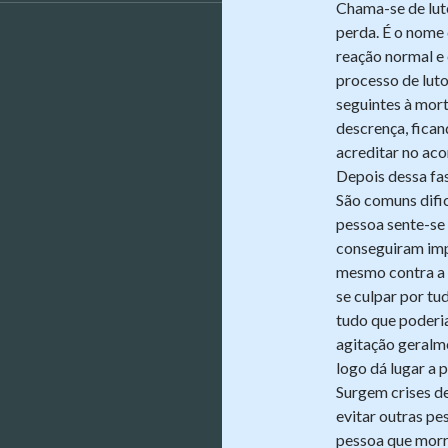
Chama-se de luto
perda. É o nome 
reação normal e
processo de luto
seguintes à mort
descrença, fica
acreditar no ac
Depois dessa fas
São comuns dific
pessoa sente-se
conseguiram impe
mesmo contra a
se culpar por tu
tudo que poderia
agitação geralm
logo dá lugar a 
Surgem crises de
evitar outras p
pessoa que morr