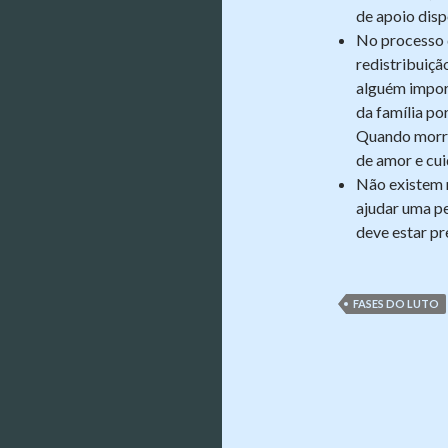
de apoio disp
No processo 
redistribuiç
alguém impor
da família po
Quando morre
de amor e cui
Não existem r
ajudar uma pe
deve estar pr
FASES DO LUTO