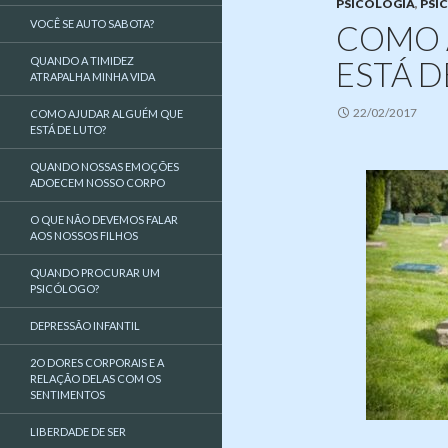
PSICOLOGIA
,
PSI
VOCÊ SE AUTO SABOTA?
COMO 
QUANDO A TIMIDEZ
ESTÁ D
ATRAPALHA MINHA VIDA
22/02/2017
COMO AJUDAR ALGUÉM QUE
ESTÁ DE LUTO?
QUANDO NOSSAS EMOÇÕES
ADOECEM NOSSO CORPO
O QUE NÃO DEVEMOS FALAR
AOS NOSSOS FILHOS
QUANDO PROCURAR UM
PSICÓLOGO?
DEPRESSÃO INFANTIL
2O DORES CORPORAIS E A
RELAÇÃO DELAS COM OS
SENTIMENTOS
LIBERDADE DE SER