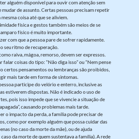
ter alguém disponível para ouvir com atenção sem
 mudar de assunto. Certas pessoas precisam repetir
a mesma coisa até que se aliviem.
ximidade física e gestos também são meios de se
amparo físico é muito importante.
zer com que a pessoa pare de sofrer rapidamente.
o seu ritmo de recuperação.
como raiva, mágoa, remorso, devem ser expressos.
r falar coisas do tipo: “Não diga isso” ou “Nem pense
do certos pensamentos ou lembranças são proibidos,
gir mais tarde em forma de sintomas.
pessoa participe do velório e enterro, inclusive as
elas estiverem dispostas. Não é indicado o uso de
tes, pois isso impede que se vivencie a situação de
 “apagada”, causando problemas mais tarde.
r o impacto da perda, a família pode precisar de
sos, como por exemplo alguém que possa cuidar das
enas (no caso da morte da mãe), ou de ajuda
o caso da morte de quem sustentava a família). A rede