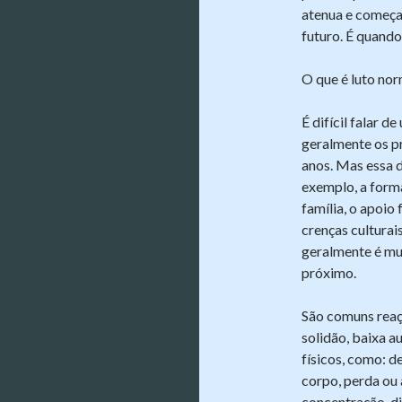
atenua e começa-
futuro. É quando
O que é luto nor
É difícil falar 
geralmente os p
anos. Mas essa 
exemplo, a forma
família, o apoio 
crenças culturais
geralmente é mu
próximo.
São comuns reaçõ
solidão, baixa 
físicos, como: d
corpo, perda ou 
concentração, di