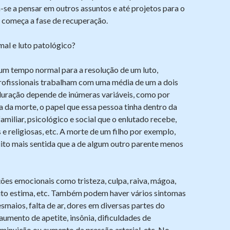
se a pensar em outros assuntos e até projetos para o
 começa a fase de recuperação.
mal e luto patológico?
de um tempo normal para a resolução de um luto,
rofissionais trabalham com uma média de um a dois
duração depende de inúmeras variáveis, como por
 da morte, o papel que essa pessoa tinha dentro da
familiar, psicológico e social que o enlutado recebe,
 e religiosas, etc. A morte de um filho por exemplo,
ito mais sentida que a de algum outro parente menos
es emocionais como tristeza, culpa, raiva, mágoa,
auto estima, etc. Também podem haver vários sintomas
esmaios, falta de ar, dores em diversas partes do
aumento de apetite, insônia, dificuldades de
minuição ou aumento da pressão arterial, etc. No