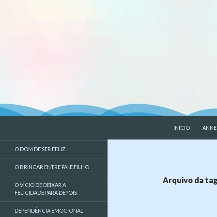
PULAR PARA O 
Pesquisar
Liberdade de Ser – Psicologia
INÍCIO
ANNE
Psicologa, psicologia, EMDR,
O DOM DE SER FELIZ
liberdade de ser
O BRINCAR ENTRE PAI E FILHO
Arquivo da tag
O VÍCIO DE DEIXAR A
FELICIDADE PARA DEPOIS
DEPENDÊNCIA EMOCIONAL