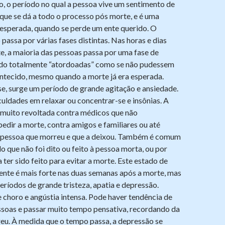
, o período no qual a pessoa vive um sentimento de
que se dá a todo o processo pós morte, e é uma
 esperada, quando se perde um ente querido. O
 passa por várias fases distintas. Nas horas e dias
e, a maioria das pessoas passa por uma fase de
ndo totalmente “atordoadas” como se não pudessem
ontecido, mesmo quando a morte já era esperada.
e, surge um período de grande agitação e ansiedade.
uldades em relaxar ou concentrar-se e insônias. A
 muito revoltada contra médicos que não
dir a morte, contra amigos e familiares ou até
 pessoa que morreu e que a deixou. Também é comum
do que não foi dito ou feito à pessoa morta, ou por
 ter sido feito para evitar a morte. Este estado de
ente é mais forte nas duas semanas após a morte, mas
períodos de grande tristeza, apatia e depressão.
 choro e angústia intensa. Pode haver tendência de
essoas e passar muito tempo pensativa, recordando da
eu. À medida que o tempo passa, a depressão se