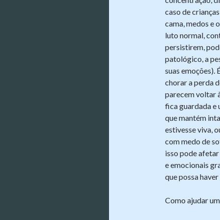
caso de crianças
cama, medos e o
luto normal, con
persistirem, po
patológico, a pe
suas emoções). 
chorar a perda d
parecem voltar à
fica guardada e 
que mantém inta
estivesse viva,
com medo de sof
isso pode afetar 
e emocionais gra
que possa haver
Como ajudar uma