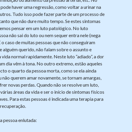
 pode haver uma regressão, como voltar a urinar na
utros. Tudo isso pode fazer parte de um processo de
tanto que não dure muito tempo. Se estes sintomas
demos pensar em um luto patológico. No luto
ssoa não sai do luto ou nem sequer entra nele (nega
É o caso de muitas pessoas que não conseguiram
e alguém querido, não falam sobre o assunto e
 vida normal rapidamente. Neste luto “adiado”, a dor
um dia vêm à tona. No outro extremo, estão aqueles
cto o quarto da pessoa morta, como se ela ainda
 ou não querem amar novamente, se tornam amargas,
rer novas perdas. Quando não se resolve um luto,
várias áreas da vida e ser o início de sintomas físicos
ves. Para estas pessoas é indicada uma terapia para
 recuperação.
 pessoa enlutada: