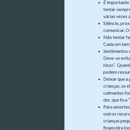
É importante 
tentar sempre
várias vezes 
Silêncio, pro
comunicar. O 
Não tentar fa
Cada um tem 
Sentimentos 
Deve-se evita
nisso”. Quan
podem ressur
Deixar que a 
crianças, se 
calmantes for
dor, que fica
Para amortece
outros recur
crianças pequ
financeira (n