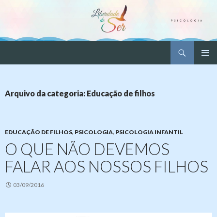
Pesquisar
Liberdade de Ser – Psicologia
PULAR
MENU
PARA
PRINCI
O
CONTEÚDO
Arquivo da categoria: Educação de filhos
EDUCAÇÃO DE FILHOS
,
PSICOLOGIA
,
PSICOLOGIA INFANTIL
O QUE NÃO DEVEMOS
FALAR AOS NOSSOS FILHOS
03/09/2016