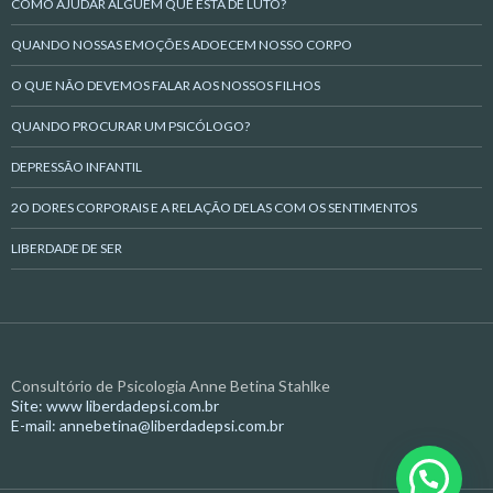
COMO AJUDAR ALGUÉM QUE ESTÁ DE LUTO?
QUANDO NOSSAS EMOÇÕES ADOECEM NOSSO CORPO
O QUE NÃO DEVEMOS FALAR AOS NOSSOS FILHOS
QUANDO PROCURAR UM PSICÓLOGO?
DEPRESSÃO INFANTIL
2O DORES CORPORAIS E A RELAÇÃO DELAS COM OS SENTIMENTOS
LIBERDADE DE SER
Consultório de Psicologia Anne Betina Stahlke
Site: www liberdadepsi.com.br
E-mail: annebetina@liberdadepsi.com.br