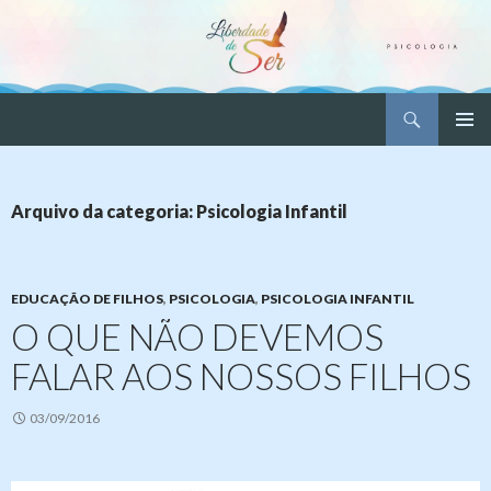
Pesquisar
Liberdade de Ser – Psicologia
PULAR
MENU
PARA
PRINCI
O
CONTEÚDO
Arquivo da categoria: Psicologia Infantil
EDUCAÇÃO DE FILHOS
,
PSICOLOGIA
,
PSICOLOGIA INFANTIL
O QUE NÃO DEVEMOS
FALAR AOS NOSSOS FILHOS
03/09/2016