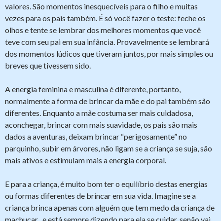
valores. São momentos inesquecíveis para o filho e muitas
vezes para os pais também. É só você fazer o teste: feche os
olhos e tente se lembrar dos melhores momentos que você
teve com seu pai em sua infância. Provavelmente se lembrará
dos momentos lúdicos que tiveram juntos, por mais simples ou
breves que tivessem sido.
A energia feminina e masculina é diferente, portanto,
normalmente a forma de brincar da mãe e do pai também são
diferentes. Enquanto a mãe costuma ser mais cuidadosa,
aconchegar, brincar com mais suavidade, os pais são mais
dados a aventuras, deixam brincar “perigosamente” no
parquinho, subir em árvores, não ligam se a criança se suja, são
mais ativos e estimulam mais a energia corporal.
E para a criança, é muito bom ter o equilíbrio destas energias
ou formas diferentes de brincar em sua vida. Imagine se a
criança brinca apenas com alguém que tem medo da criança de
machucar e está sempre dizendo para ela se cuidar, senão vai