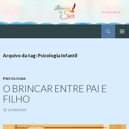
Pesquisar
Liberdade de Ser – Psicologia
PULAR
MENU
PARA
PRINCI
O
CONTEÚDO
Arquivo da tag: Psicologia Infantil
PSICOLOGIA
O BRINCAR ENTRE PAI E
FILHO
10/08/2019