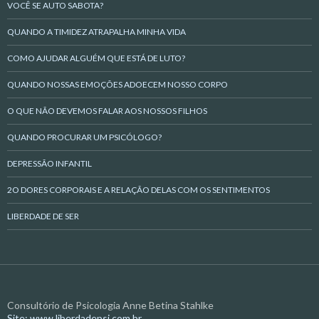
VOCÊ SE AUTO SABOTA?
QUANDO A TIMIDEZ ATRAPALHA MINHA VIDA
COMO AJUDAR ALGUÉM QUE ESTÁ DE LUTO?
QUANDO NOSSAS EMOÇÕES ADOECEM NOSSO CORPO
O QUE NÃO DEVEMOS FALAR AOS NOSSOS FILHOS
QUANDO PROCURAR UM PSICÓLOGO?
DEPRESSÃO INFANTIL
2O DORES CORPORAIS E A RELAÇÃO DELAS COM OS SENTIMENTOS
LIBERDADE DE SER
Consultório de Psicologia Anne Betina Stahlke
Site: www liberdadepsi.com.br