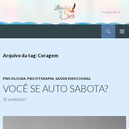
Pesquisar
Liberdade de Ser – Psicologia
PULAR
MENU
PARA
PRINCI
O
CONTEÚDO
Arquivo da tag: Coragem
PSICOLOGIA
,
PSICOTERAPIA
,
SAÚDE EMOCIONAL
VOCÊ SE AUTO SABOTA?
16/08/2017