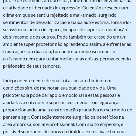
pobre de estímulos ou opressor, onde não foi desenvolvida sua
criatividade e liberdade de expressão. Ou então cresceu num
clima em que se sentiu rejeitado e mal-amado, surgindo
sentimentos de desvalorização e baixa auto-estima, tornando-
se assim um adulto inseguro, incapaz de suportar a avaliação
de si mesmo e dos outros. Pode também ter crescido em um
ambiente super protetor não aprendendo assim, a enfrentar as
frustrações do dia a dia, tornando-se medroso e não se
arriscando nem para tentar melhorar as coisas, permanecendo
prisioneiro de seus temores.
Independentemente de qual foi a causa, o tímido tem
condições sim, de melhorar sua qualidade de vida. Uma
psicoterapia pode dar apoio emocional a estas pessoas e
ajudá-las a entender e superar seus medos e inseguranças,
proporcionando uma transformação gradativa no seu modo de
pensar e agir. Conseqüentemente surgirão os benefícios na
área amorosa, social e profissional. Com muito empenho, é
possível superar os desafios da timidez excessiva e ter uma