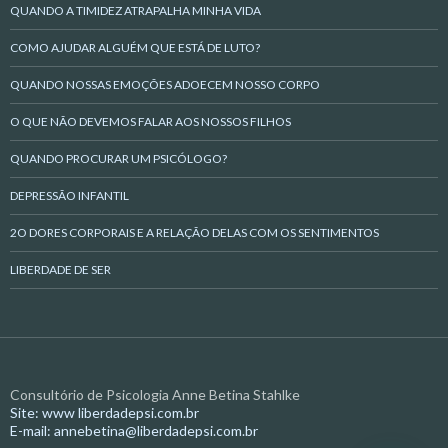
QUANDO A TIMIDEZ ATRAPALHA MINHA VIDA
COMO AJUDAR ALGUÉM QUE ESTÁ DE LUTO?
QUANDO NOSSAS EMOÇÕES ADOECEM NOSSO CORPO
O QUE NÃO DEVEMOS FALAR AOS NOSSOS FILHOS
QUANDO PROCURAR UM PSICÓLOGO?
DEPRESSÃO INFANTIL
2O DORES CORPORAIS E A RELAÇÃO DELAS COM OS SENTIMENTOS
LIBERDADE DE SER
Consultório de Psicologia Anne Betina Stahlke
Site: www liberdadepsi.com.br
E-mail: annebetina@liberdadepsi.com.br