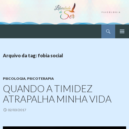
Pesquisar
Liberdade de Ser – Psicologia
PULAR
MENU
PARA
PRINCI
O
CONTEÚDO
Arquivo da tag: fobia social
PSICOLOGIA
,
PSICOTERAPIA
QUANDO A TIMIDEZ
ATRAPALHA MINHA VIDA
02/03/2017