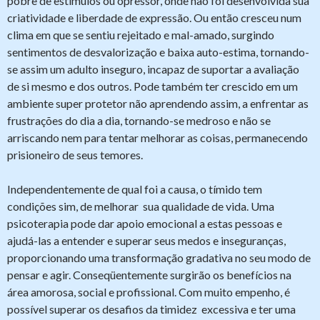
pobre de estímulos ou opressor, onde não foi desenvolvida sua
criatividade e liberdade de expressão. Ou então cresceu num
clima em que se sentiu rejeitado e mal-amado, surgindo
sentimentos de desvalorização e baixa auto-estima, tornando-
se assim um adulto inseguro, incapaz de suportar a avaliação
de si mesmo e dos outros. Pode também ter crescido em um
ambiente super protetor não aprendendo assim, a enfrentar as
frustrações do dia a dia, tornando-se medroso e não se
arriscando nem para tentar melhorar as coisas, permanecendo
prisioneiro de seus temores.
Independentemente de qual foi a causa, o tímido tem
condições sim, de melhorar sua qualidade de vida. Uma
psicoterapia pode dar apoio emocional a estas pessoas e
ajudá-las a entender e superar seus medos e inseguranças,
proporcionando uma transformação gradativa no seu modo de
pensar e agir. Conseqüentemente surgirão os benefícios na
área amorosa, social e profissional. Com muito empenho, é
possível superar os desafios da timidez excessiva e ter uma