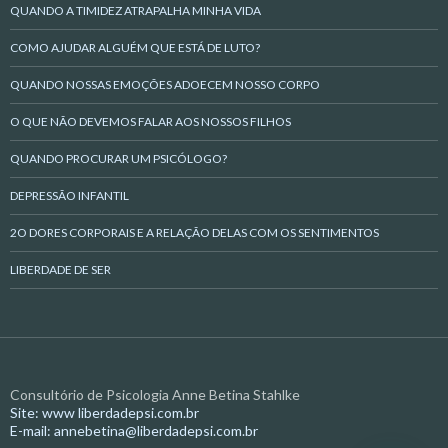
QUANDO A TIMIDEZ ATRAPALHA MINHA VIDA
COMO AJUDAR ALGUÉM QUE ESTÁ DE LUTO?
QUANDO NOSSAS EMOÇÕES ADOECEM NOSSO CORPO
O QUE NÃO DEVEMOS FALAR AOS NOSSOS FILHOS
QUANDO PROCURAR UM PSICÓLOGO?
DEPRESSÃO INFANTIL
2O DORES CORPORAIS E A RELAÇÃO DELAS COM OS SENTIMENTOS
LIBERDADE DE SER
Consultório de Psicologia Anne Betina Stahlke
Site: www liberdadepsi.com.br
E-mail: annebetina@liberdadepsi.com.br