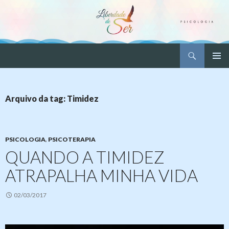
Pesquisar
Liberdade de Ser – Psicologia
PULAR
MENU
PARA
PRINCI
O
CONTEÚDO
Arquivo da tag: Timidez
PSICOLOGIA
,
PSICOTERAPIA
QUANDO A TIMIDEZ
ATRAPALHA MINHA VIDA
02/03/2017