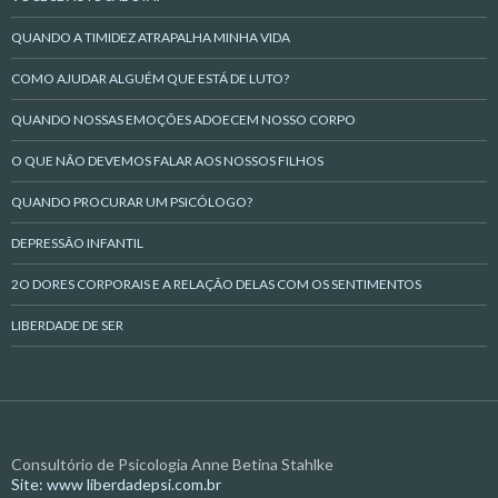
QUANDO A TIMIDEZ ATRAPALHA MINHA VIDA
COMO AJUDAR ALGUÉM QUE ESTÁ DE LUTO?
QUANDO NOSSAS EMOÇÕES ADOECEM NOSSO CORPO
O QUE NÃO DEVEMOS FALAR AOS NOSSOS FILHOS
QUANDO PROCURAR UM PSICÓLOGO?
DEPRESSÃO INFANTIL
2O DORES CORPORAIS E A RELAÇÃO DELAS COM OS SENTIMENTOS
LIBERDADE DE SER
Consultório de Psicologia Anne Betina Stahlke
Site: www liberdadepsi.com.br