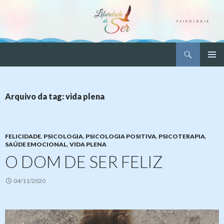
Pesquisar
Liberdade de Ser – Psicologia
PULAR
MENU
PARA
PRINCI
O
CONTEÚDO
Arquivo da tag: vida plena
FELICIDADE
,
PSICOLOGIA
,
PSICOLOGIA POSITIVA
,
PSICOTERAPIA
,
SAÚDE EMOCIONAL
,
VIDA PLENA
O DOM DE SER FELIZ
04/11/2020