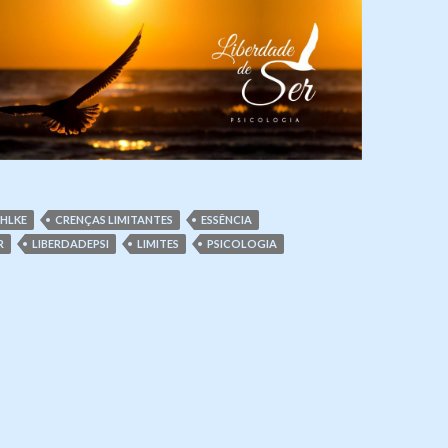
AHLKE
CRENÇAS LIMITANTES
ESSÊNCIA
R
LIBERDADEPSI
LIMITES
PSICOLOGIA