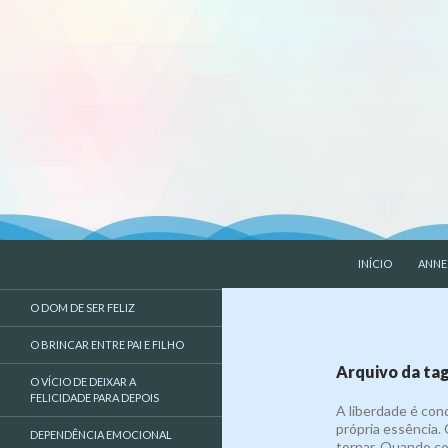
PULAR PARA O 
Pesquisar
Liberdade de Ser – Psicologia
INÍCIO
ANNE
Psicologa, psicologia, EMDR,
O DOM DE SER FELIZ
liberdade de ser
O BRINCAR ENTRE PAI E FILHO
Arquivo da tag
O VÍCIO DE DEIXAR A
FELICIDADE PARA DEPOIS
A liberdade é co
própria essência
DEPENDÊNCIA EMOCIONAL
tornar. Quando co