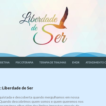
CONTEÚDO
 BETINA
PSICOTERAPIA
TERAPIA DE TRAUMAS
EMDR
ATENDIMENTO O
: Liberdade de Ser
nquistada e descoberta quando mergulhamos em nossa
. Quando descobrimos quem somos e quem queremos nos
nseguimos olhar além dos limites impostos através do