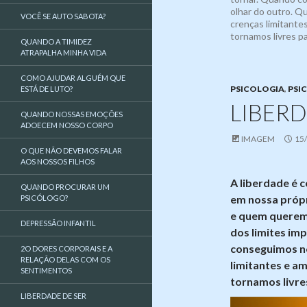
olhar do outro. 
VOCÊ SE AUTO SABOTA?
crenças limitante
tornamos livres p
QUANDO A TIMIDEZ
ATRAPALHA MINHA VIDA
COMO AJUDAR ALGUÉM QUE
PSICOLOGIA
,
PSI
ESTÁ DE LUTO?
LIBERD
QUANDO NOSSAS EMOÇÕES
ADOECEM NOSSO CORPO
IMAGEM
15
O QUE NÃO DEVEMOS FALAR
AOS NOSSOS FILHOS
A liberdade é
QUANDO PROCURAR UM
em nossa próp
PSICÓLOGO?
e quem querem
DEPRESSÃO INFANTIL
dos limites im
conseguimos no
2O DORES CORPORAIS E A
RELAÇÃO DELAS COM OS
limitantes e a
SENTIMENTOS
tornamos livre
LIBERDADE DE SER